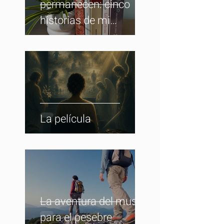
permanecen: cinco
historias de mi
biblioteca
La película
La aventura del musgo
para el pesebre