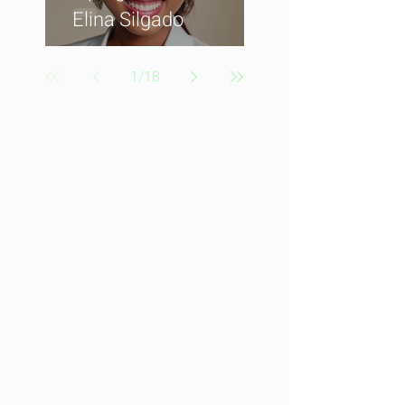
Elina Silgado
1
/
18