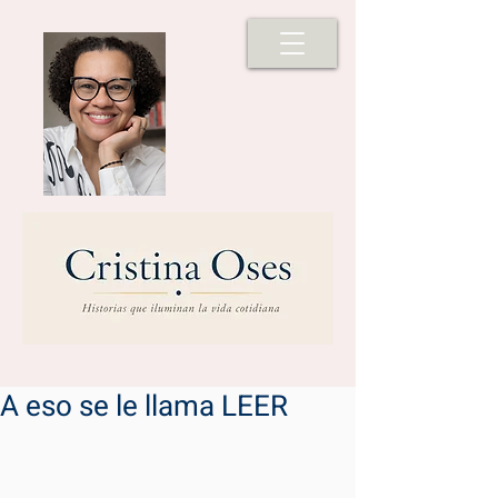
A eso se le llama LEER