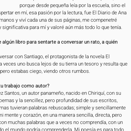
porque desde pequeña leía por la escuela, sino el 
ertar en mí, esa pasión por la lectura, fue El Diario de Ana 
 manos y viví cada una de sus páginas, me compenetré 
 significativa para mí y valoré aún más todo lo que tenía.
 algún libro para sentarte a conversar un rato, a quién 
ersar con Santiago, el protagonista de la novela El 
a veces uno busca lejos de su tierra un tesoro y resulta que 
, pero estabas ciego, viendo otros rumbos. 
n tu trabajo como autor?
z Santos, un autor panameño, nacido en Chiriquí, con su 
mas y la sencillez, pero profundidad de sus escritos, 
mas tuvieran palabras rebuscadas; simple y sencillamente 
mi mente y corazón, en una manera sencilla, directa, pero 
, con muchas palabras que a veces no comprendía, con un 
do el mundo podría comprenderla. Mi poesía es para todo 