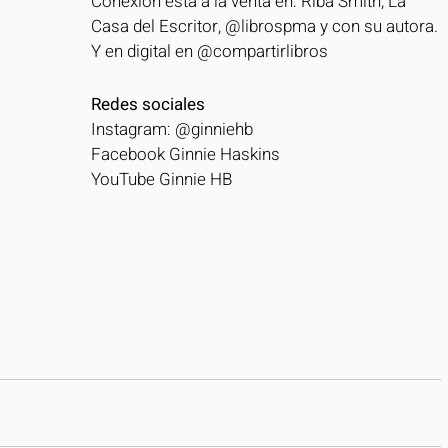
Conexión está a la venta en: Riba Smith, La 
Casa del Escritor, @librospma y con su autora.
Y en digital en @compartirlibros
Redes sociales
Instagram: @ginniehb
Facebook Ginnie Haskins
YouTube Ginnie HB