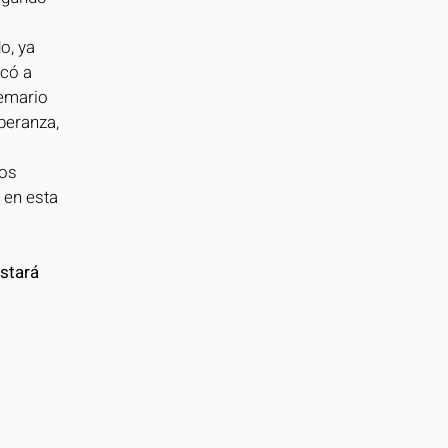
o, ya 
có a 
emario 
peranza, 
os 
 en esta 
stará 