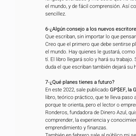
el mundo, y de fácil comprensión. Así c
sencillez.
6-¿Algún consejo a los nuevos escritor
Que escriban, sin importar lo que pensará
Creo que el primero que debe sentirse pl
el mundo. Hay quienes le gustará, como a
tí. El libro llegará solo y hará su trabaj
duda el que escriban también dejará su h
7-¿Qué planes tienes a futuro?
En este 2022, sale publicado 
GP$EF, la G
libro, teórico práctico, que te lleva paso
porque te orienta, pero el lector o empr
Ronderos, fundadora de Dinero Azul, quis
comprender, la experiencia y conocimie
emprendimiento y finanzas. 
También en febrero sale al público mi s