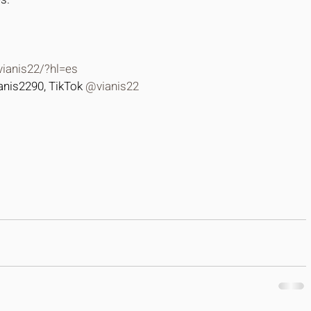
ianis22/?hl=es
anis2290, TikTok 
@vianis22 