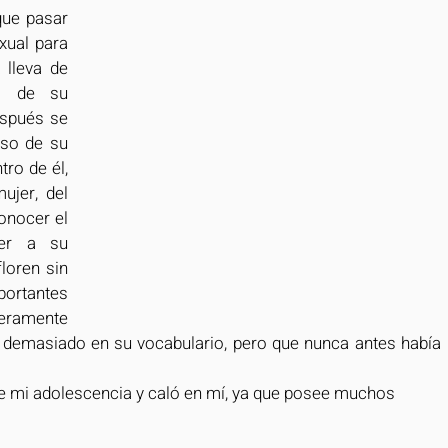
ue pasar 
ual para 
lleva de 
o de su 
spués se 
so de su 
o de él, 
jer, del 
onocer el 
er a su 
oren sin 
ortantes 
eramente 
 demasiado en su vocabulario, pero que nunca antes había 
 mi adolescencia y caló en mí, ya que posee muchos 