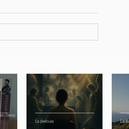
en: cinco
La película
La a