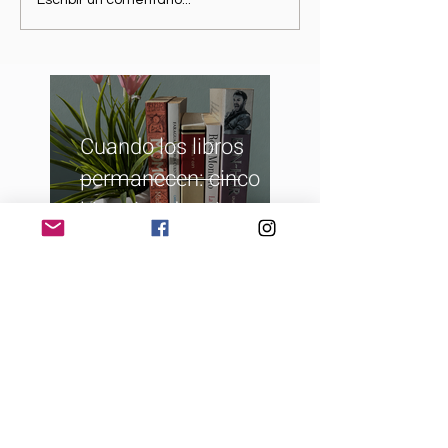
Escribir un comentario...
Cuando los libros
permanecen: cinco
historias de mi
biblioteca
La película