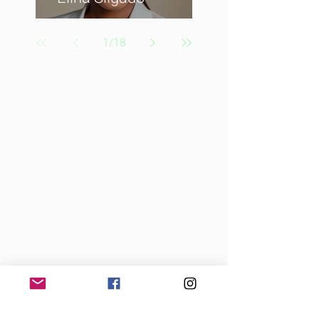
1
/
18