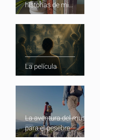
historias de mi
biblioteca
La película
La aventura del musgo
para el pesebre