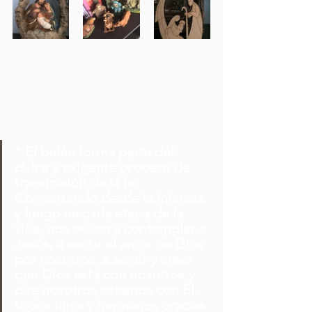
" El belén forma parte del 
dulce y exigente proceso de 
transmisión de la fe. 
Comenzando desde la infancia 
y luego en cada etapa de la 
vida, nos educa a contemplar a 
Jesús, a sentir el amor de Dios 
por nosotros, a sentir y creer 
que Dios está con nosotros y 
que nosotros estamos con Él, 
todos hijos y hermanos gracias 