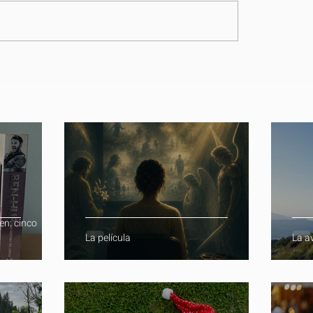
en: cinco
La película
La a