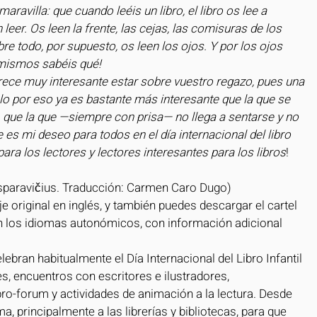
avilla: que cuando leéis un libro, el libro os lee a 
 leer. Os leen la frente, las cejas, las comisuras de los 
re todo, por supuesto, os leen los ojos. Y por los ojos 
 mismos sabéis qué!
arece muy interesante estar sobre vuestro regazo, pues una 
o por eso ya es bastante más interesante que la que se 
, que la que —siempre con prisa— no llega a sentarse y no 
e es mi deseo para todos en el día internacional del libro 
 para los lectores y lectores interesantes para los libros
!
Kasparavičius. Traducción: Carmen Caro Dugo)
e original en inglés, y también puedes descargar el cartel 
en los idiomas autonómicos, con información adicional 
elebran habitualmente el Día Internacional del Libro Infantil 
, encuentros con escritores e ilustradores, 
bro-forum y actividades de animación a la lectura. Desde 
, principalmente a las librerías y bibliotecas, para que 