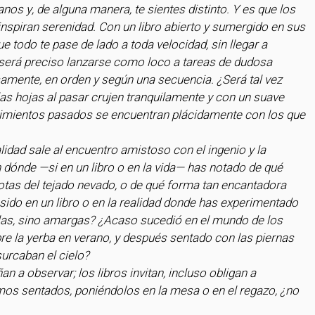
nos y, de alguna manera, te sientes distinto. Y es que los 
 inspiran serenidad. Con un libro abierto y sumergido en sus 
 todo te pase de lado a toda velocidad, sin llegar a 
será preciso lanzarse como loco a tareas de dudosa 
samente, en orden y según una secuencia. ¿Será tal vez 
s hojas al pasar crujen tranquilamente y con un suave 
ecimientos pasados se encuentran plácidamente con los que 
lidad sale al encuentro amistoso con el ingenio y la 
 dónde —si en un libro o en la vida— has notado de qué 
gotas del tejado nevado, o de qué forma tan encantadora 
sido en un libro o en la realidad donde has experimentado 
llas, sino amargas? ¿Acaso sucedió en el mundo de los 
re la yerba en verano, y después sentado con las piernas 
urcaban el cielo?
n a observar; los libros invitan, incluso obligan a 
os sentados, poniéndolos en la mesa o en el regazo, ¿no 