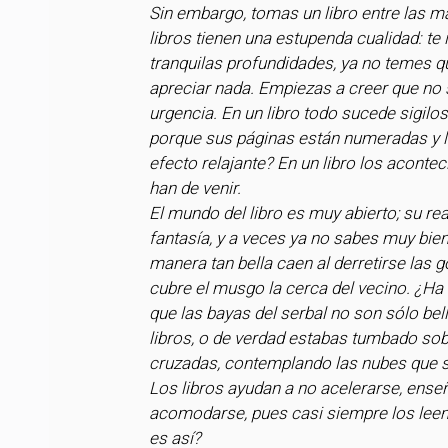
Sin embargo, tomas un libro entre las ma
libros tienen una estupenda cualidad: te
tranquilas profundidades, ya no temes que
apreciar nada. Empiezas a creer que no 
urgencia. En un libro todo sucede sigilo
porque sus páginas están numeradas y la
efecto relajante? En un libro los acont
han de venir.
El mundo del libro es muy abierto; su rea
fantasía, y a veces ya no sabes muy bien
manera tan bella caen al derretirse las 
cubre el musgo la cerca del vecino. ¿Ha 
que las bayas del serbal no son sólo be
libros, o de verdad estabas tumbado sob
cruzadas, contemplando las nubes que s
Los libros ayudan a no acelerarse, enseña
acomodarse, pues casi siempre los leem
es así?