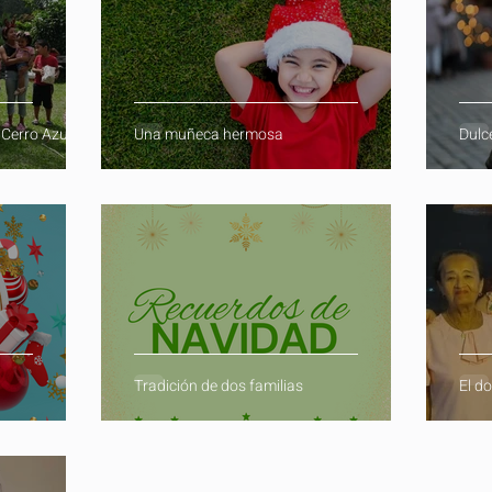
 Cerro Azul
Una muñeca hermosa
Dulc
Tradición de dos familias
El do