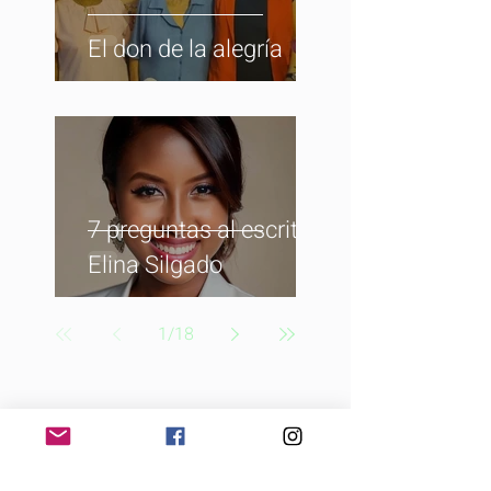
El don de la alegría
7 preguntas al escritor:
Elina Silgado
1
/
18