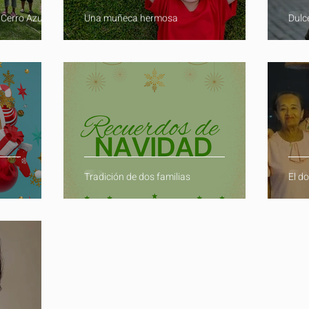
 Cerro Azul
Una muñeca hermosa
Dulc
Tradición de dos familias
El do