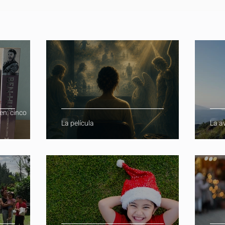
en: cinco
La película
La a