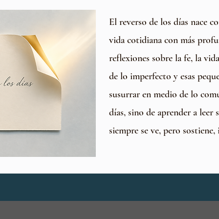
El reverso de los días nace c
vida cotidiana con más prof
reflexiones sobre la fe, la vida
de lo imperfecto y esas pequ
susurrar en medio de lo comú
días, sino de aprender a leer 
siempre se ve, pero sostiene, 